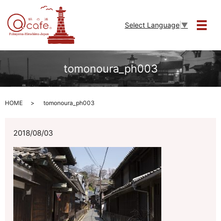
Select Language
▼
メニ
tomonoura_ph003
HOME
tomonoura_ph003
2018/08/03