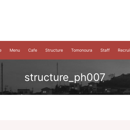
e
Menu
Cafe
Structure
Tomonoura
Staff
Recrui
structure_ph007