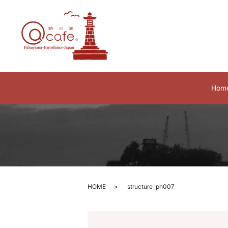
Hom
HOME
structure_ph007