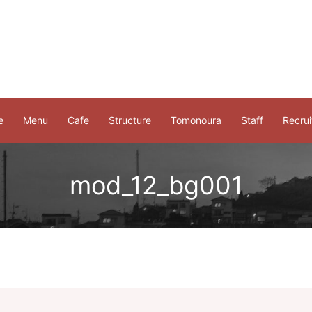
e
Menu
Cafe
Structure
Tomonoura
Staff
Recrui
mod_12_bg001