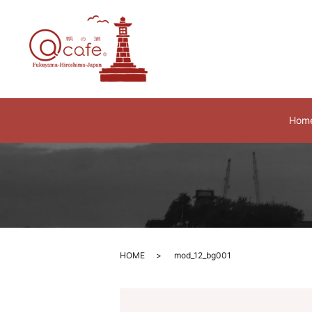
Hom
HOME
mod_12_bg001